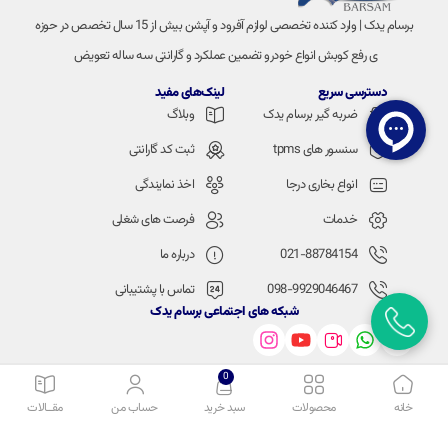
برسام یدک | وارد کننده تخصصی لوازم آفرود و آپشن بیش از 15 سال تخصص در حوزه
ی رفع کوبش انواع خودرو تضمین عملکرد و گارانتی سه ساله تعویض
دسترسی سریع
لینک‌های مفید
ضربه گیر برسام یدک
وبلاگ
سنسور های tpms
ثبت کد گارانتی
انواع بخاری درجا
اخذ نمایندگی
خدمات
فرصت های شغلی
021-88784154
درباره ما
098-9929046467
تماس با پشتیبانی
شبکه های اجتماعی برسام یدک
0
خانه
محصولات
سبد خرید
حساب من
مقــالات