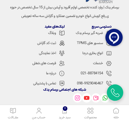
برسام یدک | وارد کننده تخصصی لوازم آفرود و آپشن بیش از 15 سال تخصص در حوزه
ی رفع کوبش انواع خودرو تضمین عملکرد و گارانتی سه ساله تعویض
دسترسی سریع
لینک‌های مفید
ضربه گیر برسام یدک
وبلاگ
سنسور های TPMS
ثبت کد گارانتی
انواع بخاری درجا
اخذ نمایندگی
خدمات
فرصت های شغلی
021-88784154
درباره ما
098-9929046467
تماس با پشتیبانی
شبکه های اجتماعی برسام یدک
0
خانه
محصولات
سبد خرید
حساب من
مقــالات